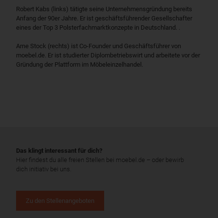
Robert Kabs (links) tätigte seine Unternehmensgründung bereits
Anfang der 90er Jahre. Er ist geschäftsführender Gesellschafter
eines der Top 3 Polsterfachmarktkonzepte in Deutschland. .
Arne Stock (rechts) ist Co-Founder und Geschäftsführer von
moebel.de. Er ist studierter Diplombetriebswirt und arbeitete vor der
Gründung der Plattform im Möbeleinzelhandel.
Das klingt interessant für dich?
Hier findest du alle freien Stellen bei moebel.de – oder bewirb
dich initiativ bei uns.
Zu den Stellenangeboten